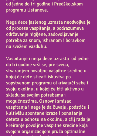
od jedne do tri godine i Predškolskom
programu Ustanove.
Nega dece jaslenog uzrasta neodvojiva je
od procesa vaspitanja, a podrazumeva
održavanje higijene, zadovoljavanje
potreba za snom, ishranom i boravkom
na svežem vazduhu.
Vaspitanje i nega dece uzrasta od jedne
do tri godine vrši se, pre svega,
stvaranjem povoljne vaspitne sredine u
kojoj će dete sticati iskustva po
sopstvenom programu otkrivajući sebe i
svoju okolinu, u kojoj će biti aktivno u
skladu sa svojim potrebama i
mogućnostima. Osnovni smisao
vaspitanja i nege je da čuvaju, podstiču i
kultivišu spontane izraze i ponašanja
deteta u odnosu na okolinu, a cilj rada je
kreiranje povoljne vaspitne sredine koja
svojom organizacijom pruža optimalne