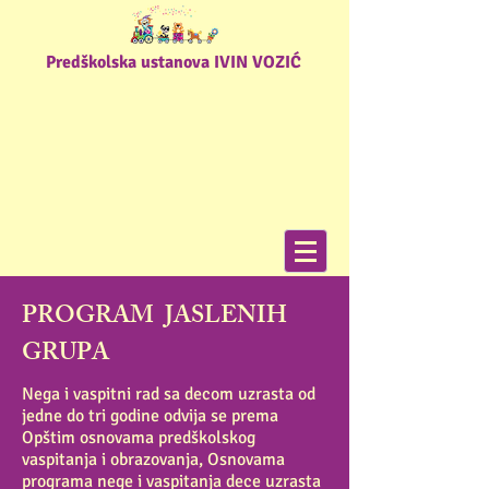
Predškolska ustanova IVIN VOZIĆ
PROGRAM JASLENIH
GRUPA
Nega i vaspitni rad sa decom uzrasta od
jedne do tri godine odvija se prema
Opštim osnovama predškolskog
vaspitanja i obrazovanja, Osnovama
programa nege i vaspitanja dece uzrasta